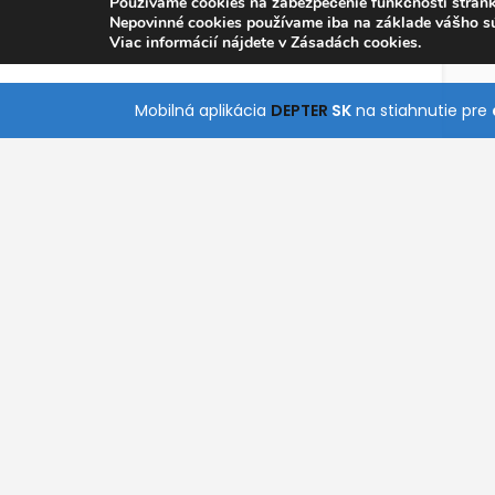
Používame cookies na zabezpečenie funkčnosti stránk
Nepovinné cookies používame iba na základe vášho s
Viac informácií nájdete v Zásadách cookies.
Mobilná aplikácia
DEPTER
SK
na stiahnutie pre
O nás
Pomoc
Kontakt
Všetky Kategórie
S naším jednoduchým a intuitívnym vyhľadáva
rýchlo nájde služby, ktoré práve potrebuje. Stiah
aplikácie pre Android a iOS a získajte prístup k
kdekoľvek a kedykoľvek.