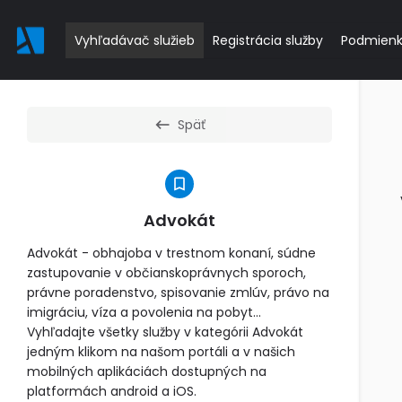
Vyhľadávač služieb
Registrácia služby
Podmien
Späť
Advokát
Advokát - obhajoba v trestnom konaní, súdne
zastupovanie v občianskoprávnych sporoch,
právne poradenstvo, spisovanie zmlúv, právo na
imigráciu, víza a povolenia na pobyt...
Vyhľadajte všetky služby v kategórii Advokát
jedným klikom na našom portáli a v našich
mobilných aplikáciách dostupných na
platformách android a iOS.