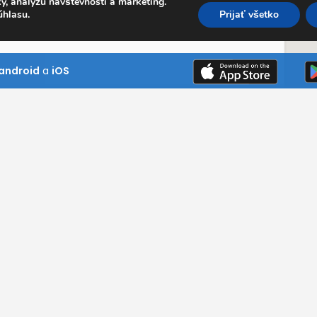
y, analýzu návštevnosti a marketing.
úhlasu.
Prijať všetko
android
a
iOS
Kde pôsobíme
Bratislavský kraj
Trnavský kraj
ním návštevník
Trenčiansky kraj
ni si naše
Nitriansky kraj
 našim službám
Žilinský kraj
Banskobystrický kraj
Prešovský kraj
Košický kraj