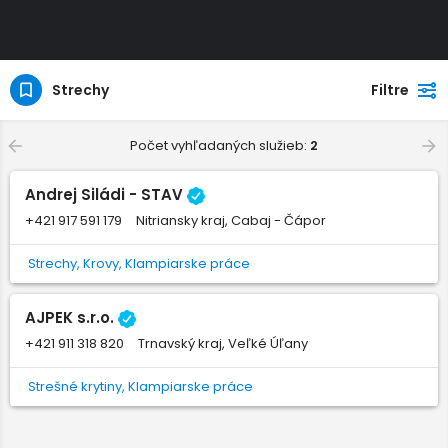
Strechy
Filtre
Počet vyhľadaných služieb:
2
Andrej Siládi - STAV
+421 917 591 179
Nitriansky kraj, Cabaj - Čápor
Strechy, Krovy, Klampiarske práce
AJPEK s.r.o.
+421 911 318 820
Trnavský kraj, Veľké Úľany
Strešné krytiny, Klampiarske práce