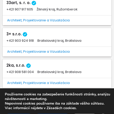
33art, s. r. o.
+421 907 917 605
Žilinský kraj, Ružomberok
Architekt, Projektovanie a Vizualizácia
3+ s.r.o.
+421 903 924 918
Bratislavský kraj, Bratislava
Architekt, Projektovanie a Vizualizácia
2ka, s.r.o.
+421 908 581 004
Bratislavský kraj, Bratislava
Architekt, Projektovanie a Vizualizácia
Používame cookies na zabezpečenie funkčnosti stránky, analýzu
"arz" architektonické štúdio
návštevnosti a marketing.
+421 904 462 600
Košický kraj, Košice
Nepovinné cookies používame iba na základe vášho súhlasu.
Viac informácií nájdete v Zásadách cookies.
Architekt, Projektovanie a Vizualizácia