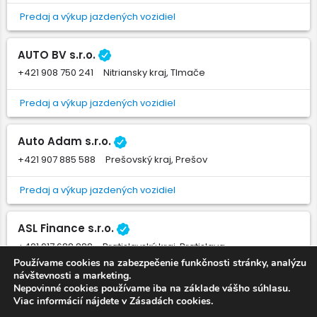
Predaj a výkup jazdených vozidiel
AUTO BV s.r.o.
+421 908 750 241
Nitriansky kraj, Tlmače
Predaj a výkup jazdených vozidiel
Auto Adam s.r.o.
+421 907 885 588
Prešovský kraj, Prešov
Predaj a výkup jazdených vozidiel
ASL Finance s.r.o.
+421 917 688 888
Bratislavský kraj, Bratislava
Používame cookies na zabezpečenie funkčnosti stránky, analýzu
návštevnosti a marketing.
Výkup a predaj ojazdených vozidiel, Leasing vozidiel
Nepovinné cookies používame iba na základe vášho súhlasu.
Viac informácií nájdete v Zásadách cookies.