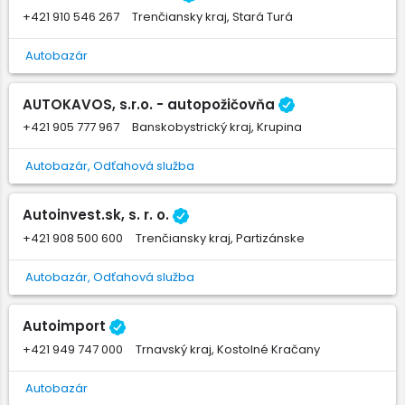
+421 910 546 267
Trenčiansky kraj, Stará Turá
Autobazár
AUTOKAVOS, s.r.o. - autopožičovňa
+421 905 777 967
Banskobystrický kraj, Krupina
Autobazár, Odťahová služba
Autoinvest.sk, s. r. o.
+421 908 500 600
Trenčiansky kraj, Partizánske
Autobazár, Odťahová služba
Autoimport
+421 949 747 000
Trnavský kraj, Kostolné Kračany
Autobazár