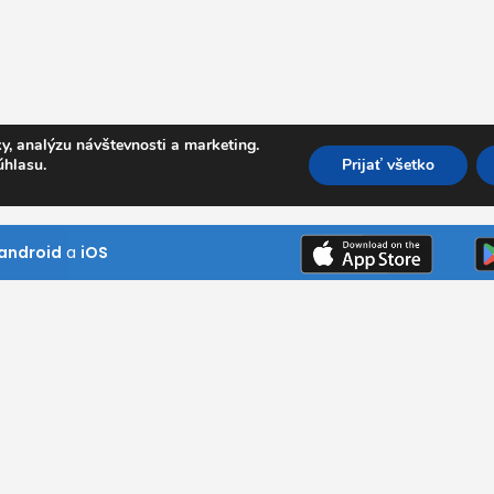
y, analýzu návštevnosti a marketing.
úhlasu.
Prijať všetko
android
a
iOS
Kde pôsobíme
Bratislavský kraj
Trnavský kraj
ním návštevník
Trenčiansky kraj
ni si naše
Nitriansky kraj