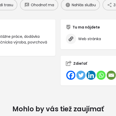
di trasu
Ohodnoť ma
Nahlás službu
Z
Tu ma nájdete
ntážne práce, dodávka
Web stránka
očnícka výroba, povrchová
Zdieľať
Mohlo by vás tiež zaujímať