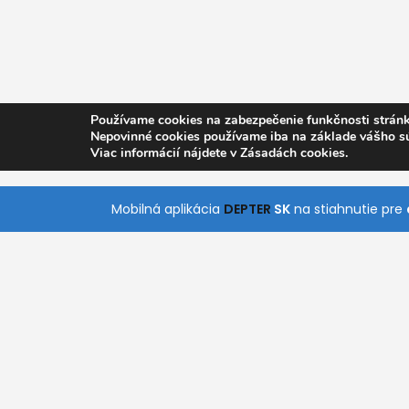
Používame cookies na zabezpečenie funkčnosti stránk
Nepovinné cookies používame iba na základe vášho s
Viac informácií nájdete v Zásadách cookies.
Mobilná aplikácia
DEPTER
SK
na stiahnutie pre
O nás
Pomoc
Kontakt
Všetky Kategórie
S naším jednoduchým a intuitívnym vyhľadáva
rýchlo nájde služby, ktoré práve potrebuje. Stiah