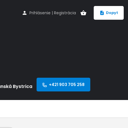
Prihlásenie
|
Registrácia
Dopyt
+421 903 705 258
anská Bystrica