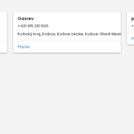
Gasrev
p
+421 915 251 500
+
Košický kraj, Košice, Košice okolie, Košice-Staré Mesto
P
Plynár