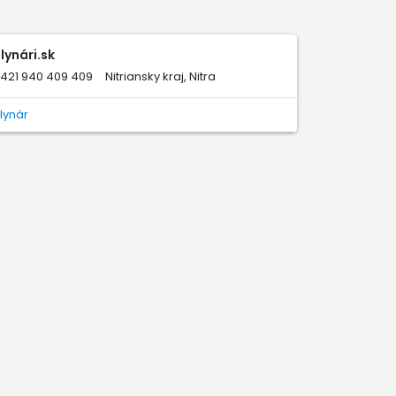
lynári.sk
421 940 409 409
Nitriansky kraj, Nitra
lynár