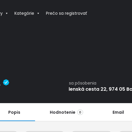
ky
Kategórie
Prečo sa registrovať
.
Adresa pôsobenia
Zvolenská cesta 22, 974 05 B
Popis
Hodnotenie
Email
0