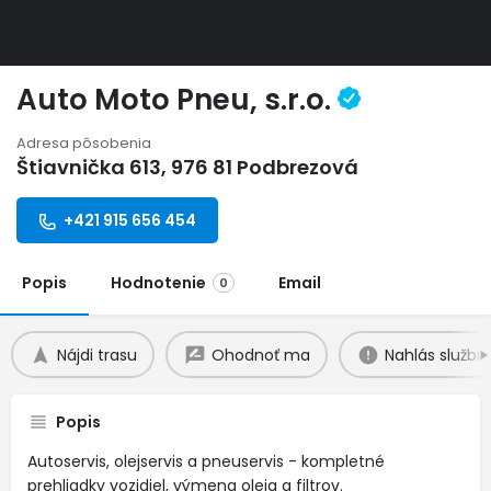
Auto Moto Pneu, s.r.o.
Adresa pôsobenia
Štiavnička 613, 976 81 Podbrezová
+421 915 656 454
Popis
Hodnotenie
Email
0
Nájdi trasu
Ohodnoť ma
Nahlás službu
Popis
Autoservis, olejservis a pneuservis - kompletné
prehliadky vozidiel, výmena oleja a filtrov.