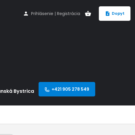
Prihlásenie
|
Registrácia
Dopyt
+421 905 278 549
anská Bystrica