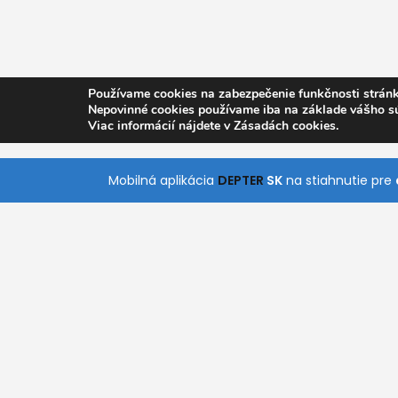
Používame cookies na zabezpečenie funkčnosti stránk
Nepovinné cookies používame iba na základe vášho s
Viac informácií nájdete v Zásadách cookies.
Mobilná aplikácia
DEPTER
SK
na stiahnutie pre
O nás
Pomoc
Kontakt
Všetky Kategórie
S naším jednoduchým a intuitívnym vyhľadáva
rýchlo nájde služby, ktoré práve potrebuje. Stiah
aplikácie pre Android a iOS a získajte prístup k
kdekoľvek a kedykoľvek.