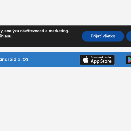
y, analýzu návštevnosti a marketing.
úhlasu.
Prijať všetko
android
a
iOS
Kde pôsobíme
Bratislavský kraj
Trnavský kraj
ním návštevník
Trenčiansky kraj
ni si naše
Nitriansky kraj
 našim službám