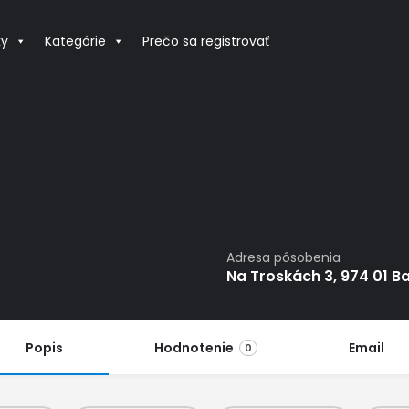
ky
Kategórie
Prečo sa registrovať
Adresa pôsobenia
Na Troskách 3, 974 01 B
Popis
Hodnotenie
Email
0