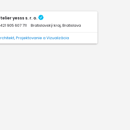
telier yesss s. r. o.
421 905 607 711
Bratislavský kraj, Bratislava
rchitekt, Projektovanie a Vizualizácia