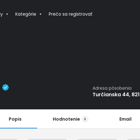
ky
Kategórie
Prečo sa registrovať
.
Adresa pôsobenia
Turčianska 44, 821
Popis
Hodnotenie
Email
0