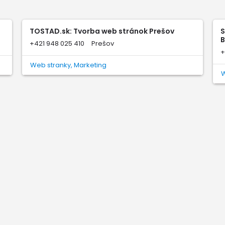
TOSTAD.sk: Tvorba web stránok Prešov
S
B
+421 948 025 410
Prešov
+
Web stranky, Marketing
W