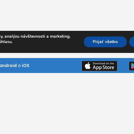
y, analýzu návštevnosti a marketing.
úhlasu.
Prijať všetko
android
a
iOS
Kde pôsobíme
Bratislavský kraj
Trnavský kraj
ním návštevník
Trenčiansky kraj
ni si naše
Nitriansky kraj
 našim službám