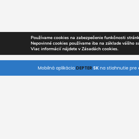
Používame cookies na zabezpečenie funkčnosti stránk
Nepovinné cookies používame iba na základe vášho s
Viac informácií nájdete v Zásadách cookies.
Mobilná aplikácia
DEPTER
SK
na stiahnutie pre
O nás
Pomoc
Kontakt
Všetky Kategórie
S naším jednoduchým a intuitívnym vyhľadáva
rýchlo nájde služby, ktoré práve potrebuje. Stiah
aplikácie pre Android a iOS a získajte prístup k