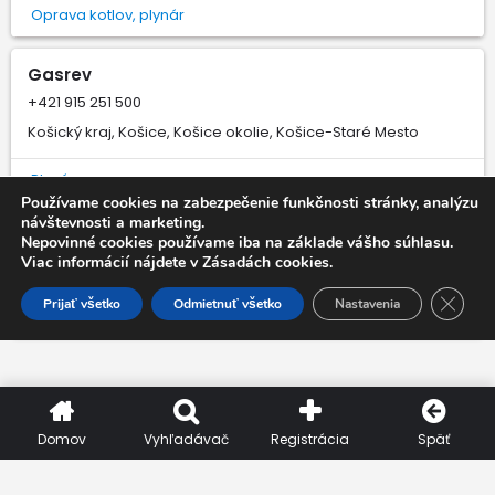
Oprava kotlov, plynár
Gasrev
+421 915 251 500
Košický kraj, Košice, Košice okolie, Košice-Staré Mesto
Plynár
Používame cookies na zabezpečenie funkčnosti stránky, analýzu
návštevnosti a marketing.
plynári.sk
Nepovinné cookies používame iba na základe vášho súhlasu.
Viac informácií nájdete v Zásadách cookies.
+421 940 409 409
Nitriansky kraj, Nitra
Close 
Prijať všetko
Odmietnuť všetko
Nastavenia
Plynár
Domov
Vyhľadávač
Registrácia
Späť