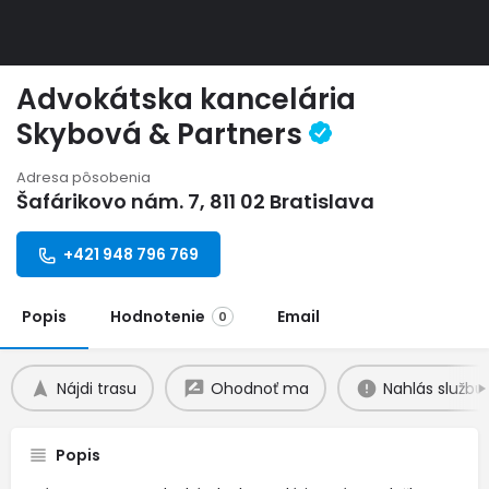
Advokátska kancelária
Skybová & Partners
Adresa pôsobenia
Šafárikovo nám. 7, 811 02 Bratislava
+421 948 796 769
Popis
Hodnotenie
Email
0
Nájdi trasu
Ohodnoť ma
Nahlás službu
Popis