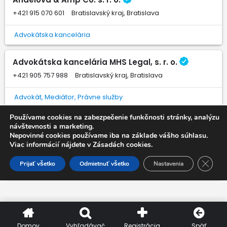
+421 915 070 601
Bratislavský kraj, Bratislava
Advokátska kancelária
Advokátska kancelária MHS Legal, s. r. o.
+421 905 757 988
Bratislavský kraj, Bratislava
Advokát, Mediátor, Právne služby
Používame cookies na zabezpečenie funkčnosti stránky, analýzu
Advokátska kancelária Mgr. Štefan Rybovič, s.r.o.
návštevnosti a marketing.
Nepovinné cookies používame iba na základe vášho súhlasu.
Viac informácií nájdete v Zásadách cookies.
+421 907 941 484
Prešovský kraj, Stará Ľubovňa
Close 
Prijať všetko
Odmietnuť všetko
Nastavenia
Advokát, Mediátor, Právne služby
Domov
Vyhľadávač
Registrácia
Späť