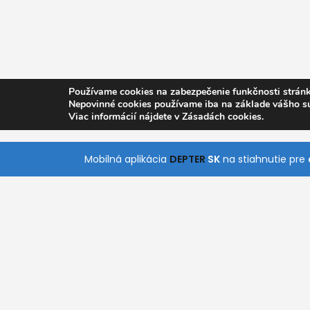
Používame cookies na zabezpečenie funkčnosti stránk
Nepovinné cookies používame iba na základe vášho s
Viac informácií nájdete v Zásadách cookies.
Mobilná aplikácia
DEPTER
SK
na stiahnutie pre
O nás
Pomoc
Kontakt
Všetky Kategórie
S naším jednoduchým a intuitívnym vyhľadáva
rýchlo nájde služby, ktoré práve potrebuje. Stiah