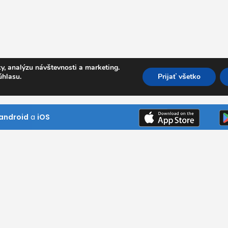
y, analýzu návštevnosti a marketing.
úhlasu.
Prijať všetko
android
a
iOS
Kde pôsobíme
Bratislavský kraj
Trnavský kraj
ním návštevník
Trenčiansky kraj
ni si naše
Nitriansky kraj