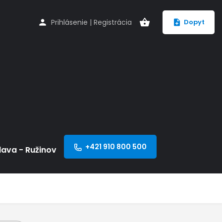
Prihlásenie
|
Registrácia
Dopyt
+421 910 800 500
lava - Ružinov