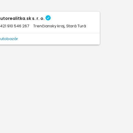
utorealitka.sk s. r. o.
421 910 546 267
Trenčiansky kraj, Stará Turá
Autobazár