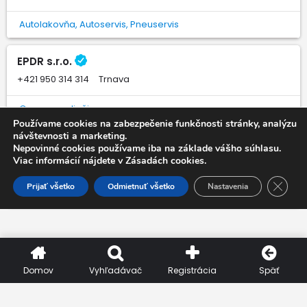
Autolakovňa, Autoservis, Pneuservis
EPDR s.r.o.
+421 950 314 314
Trnava
Oprava preliačin
Používame cookies na zabezpečenie funkčnosti stránky, analýzu
návštevnosti a marketing.
Autosklo Trend s.r.o.
Nepovinné cookies používame iba na základe vášho súhlasu.
Viac informácií nájdete v Zásadách cookies.
+421 919 065 468
Nitriansky kraj, Nové Zámky
Close 
Prijať všetko
Odmietnuť všetko
Nastavenia
Autosklo
Domov
Vyhľadávač
Registrácia
Späť