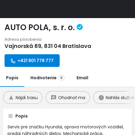
AUTO POLA, s. r. o.
Adresa pôsobenia
Vajnorská 89, 831 04 Bratislava
+421 901 778 777
Popis
Hodnotenie
Email
0
Nájdi trasu
Ohodnoť ma
Nahlás službu
Popis
Servis pre značku Hyundai, oprava motorových vozidiel,
predaj náhradných dielov. Mechanické práce,