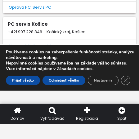
Oprava PC, Servis PC
PC servis Košice
+421 907 228 846
Košický kraj, Košice
Oprava PC, Servis PC
Používame cookies na zabezpečenie funkčnosti stránky, analýzu
návštevnosti a marketing.
ARIDON s.r.o.
Nepovinné cookies používame iba na základe vášho súhlasu.
Viac informácií nájdete v Zásadách cookies.
+421 944 438 981
Bratislavský kraj, Stupava
Close 
Prijať všetko
Odmietnuť všetko
Nastavenia
Servis počítačov, Tvorba informačných systémov
Domov
Vyhľadávač
Registrácia
Späť