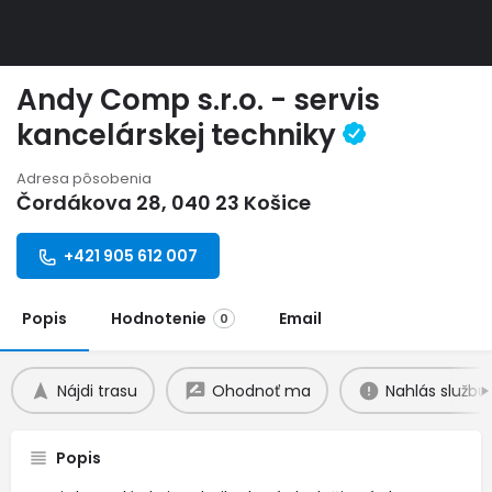
Andy Comp s.r.o. - servis
kancelárskej techniky
Adresa pôsobenia
Čordákova 28, 040 23 Košice
+421 905 612 007
Popis
Hodnotenie
Email
0
Nájdi trasu
Ohodnoť ma
Nahlás službu
Popis