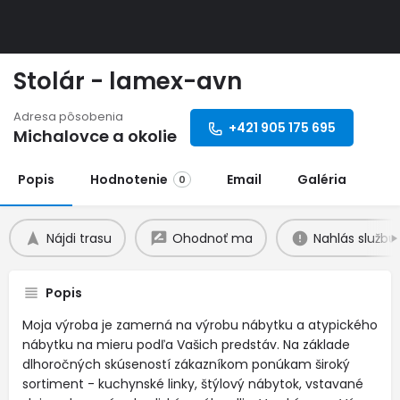
Stolár - lamex-avn
Adresa pôsobenia
+421 905­ 175­ 695
Michalovce a okolie
Popis
Hodnotenie
Email
Galéria
0
Nájdi trasu
Ohodnoť ma
Nahlás službu
Popis
Moja výroba je zamerná na výrobu nábytku a atypického
nábytku na mieru podľa Vašich predstáv. Na základe
dlhoročných skúseností zákazníkom ponúkam široký
sortiment - kuchynské linky, štýlový nábytok, vstavané