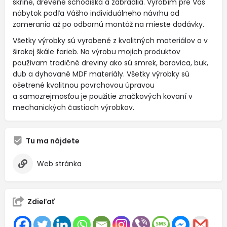
skrine, drevené schodiská a zábradlia. Vyrobím pre Vás
nábytok podľa Vášho individuálneho návrhu od
zamerania až po odbornú montáž na mieste dodávky.
Všetky výrobky sú vyrobené z kvalitných materiálov a v
širokej škále farieb. Na výrobu mojich produktov
používam tradičné dreviny ako sú smrek, borovica, buk,
dub a dyhované MDF materiály. Všetky výrobky sú
ošetrené kvalitnou povrchovou úpravou
a samozrejmosťou je použitie značkových kovaní v
mechanických častiach výrobkov.
Tu ma nájdete
Web stránka
Zdieľať