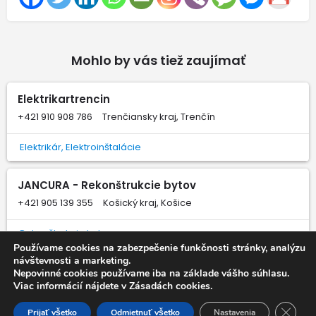
Mohlo by vás tiež zaujímať
Elektrikartrencin
+421 910 908 786
Trenčiansky kraj, Trenčín
Elektrikár, Elektroinštalácie
JANCURA - Rekonštrukcie bytov
+421 905 139 355
Košický kraj, Košice
Rekonštrukcie bytov
Používame cookies na zabezpečenie funkčnosti stránky, analýzu
návštevnosti a marketing.
Woodiann s.r.o. - stolárstvo
Nepovinné cookies používame iba na základe vášho súhlasu.
Viac informácií nájdete v Zásadách cookies.
+421 903 140 332
Banskobystrický kraj, Lučenec
Close 
Prijať všetko
Odmietnuť všetko
Nastavenia