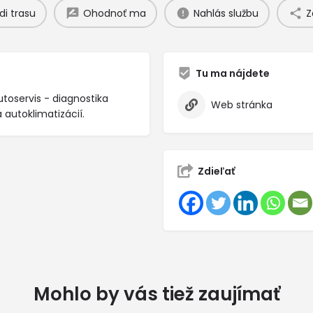
di trasu
Ohodnoť ma
Nahlás službu
Z
Tu ma nájdete
toservis - diagnostika
Web stránka
autoklimatizácií.
Zdieľať
Mohlo by vás tiež zaujímať