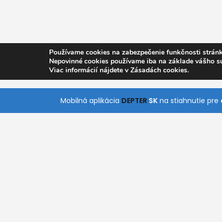
Používame cookies na zabezpečenie funkčnosti stránk
Nepovinné cookies používame iba na základe vášho s
Viac informácií nájdete v Zásadách cookies.
Mobilná aplikácia
DEPTER
SK
na stiahnutie pre
O nás
Pomoc
Kontakt
Všetky Kategórie
S naším jednoduchým a intuitívnym vyhľadáva
rýchlo nájde služby, ktoré práve potrebuje. Stiah
aplikácie pre Android a iOS a získajte prístup k
kdekoľvek a kedykoľvek.