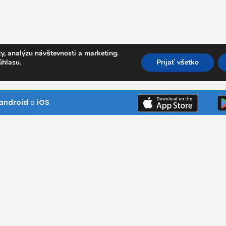
y, analýzu návštevnosti a marketing.
úhlasu.
Prijať všetko
android
a
iOS
Kde pôsobíme
Bratislavský kraj
Trnavský kraj
ním návštevník
Trenčiansky kraj
ni si naše
Nitriansky kraj
 našim službám