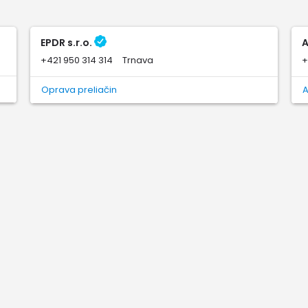
EPDR s.r.o.
A
+421 950 314 314
Trnava
+
Oprava preliačin
A