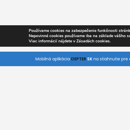
Používame cookies na zabezpečenie funkčnosti stránk
Nepovinné cookies používame iba na základe vášho s
Viac informácií nájdete v Zásadách cookies.
Mobilná aplikácia
DEPTER
SK
na stiahnutie pre
O nás
Pomoc
Kontakt
Všetky Kategórie
S naším jednoduchým a intuitívnym vyhľadáva
rýchlo nájde služby, ktoré práve potrebuje. Stiah
aplikácie pre Android a iOS a získajte prístup k
kdekoľvek a kedykoľvek.