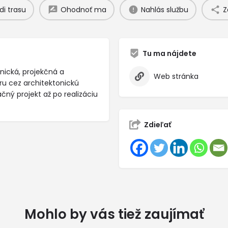
di trasu
Ohodnoť ma
Nahlás službu
Z
Tu ma nájdete
nická, projekčná a
Web stránka
u cez architektonickú
ačný projekt až po realizáciu
Zdieľať
Mohlo by vás tiež zaujímať