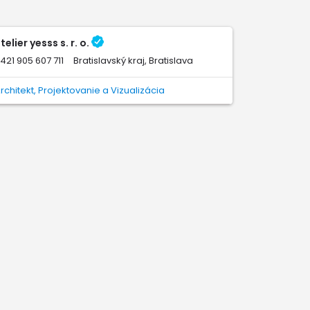
telier yesss s. r. o.
421 905 607 711
Bratislavský kraj, Bratislava
rchitekt, Projektovanie a Vizualizácia