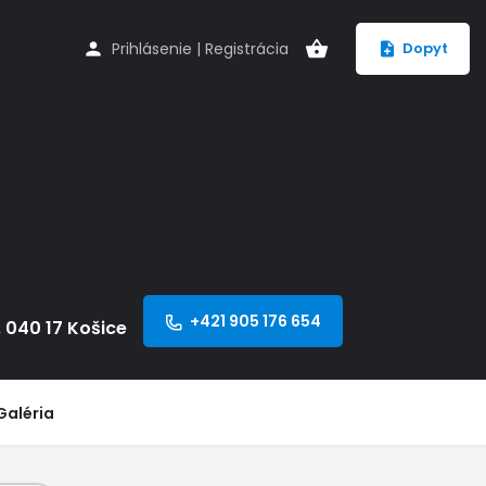
Prihlásenie
|
Registrácia
Dopyt
+421 905 176 654
, 040 17 Košice
Galéria