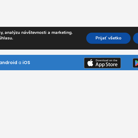
y, analýzu návštevnosti a marketing.
úhlasu.
Prijať všetko
android
a
iOS
Kde pôsobíme
Bratislavský kraj
Trnavský kraj
ním návštevník
Trenčiansky kraj
ni si naše
Nitriansky kraj
 našim službám