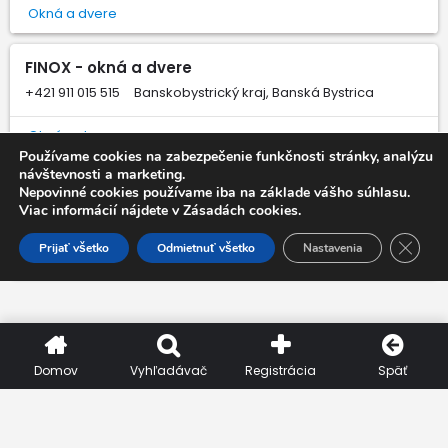
Okná a dvere
FINOX - okná a dvere
+421 911 015 515
Banskobystrický kraj, Banská Bystrica
Okná a dvere
Používame cookies na zabezpečenie funkčnosti stránky, analýzu
návštevnosti a marketing.
ALL MONT - okná a dvere
Nepovinné cookies používame iba na základe vášho súhlasu.
Viac informácií nájdete v Zásadách cookies.
+421 915 658 977
Nitriansky kraj, Nitra
Close 
Prijať všetko
Odmietnuť všetko
Nastavenia
Okná a dvere
Domov
Vyhľadávač
Registrácia
Späť