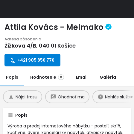
Attila Kovács - Melmako
Adresa pôsobenia
Žižkova 4/B, 040 01 Košice
+421 905 856 776
Popis
Hodnotenie
Email
Galéria
0
Nájdi trasu
Ohodnoť ma
Nahlás službu
Popis
Výroba a predaj internetového nábytku - postelí, skríň,
kuchyne, dvere, kancelársky nábytok, atypický nábytok.