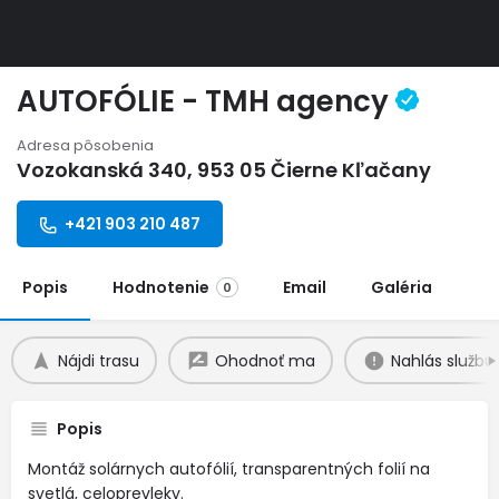
AUTOFÓLIE - TMH agency
Adresa pôsobenia
Vozokanská 340, 953 05 Čierne Kľačany
+421 903 210 487
Popis
Hodnotenie
Email
Galéria
0
Nájdi trasu
Ohodnoť ma
Nahlás službu
Popis
Montáž solárnych autofólií, transparentných folií na
svetlá, celoprevleky.