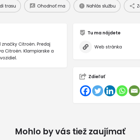
di trasu
Ohodnoť ma
Nahlás službu
Z
Tu ma nájdete
l značky Citroën. Predaj
Web stránka
va Citroën. Klampiarske a
ozidiel.
Zdieľať
Mohlo by vás tiež zaujímať