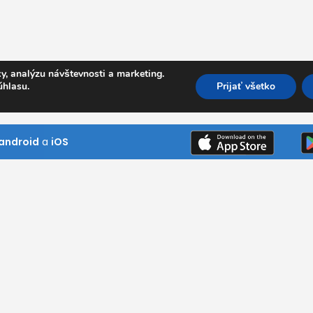
y, analýzu návštevnosti a marketing.
úhlasu.
Prijať všetko
android
a
iOS
Kde pôsobíme
Bratislavský kraj
Trnavský kraj
ním návštevník
Trenčiansky kraj
ni si naše
Nitriansky kraj
 našim službám