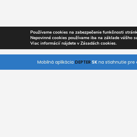
Používame cookies na zabezpečenie funkčnosti stránk
Nepovinné cookies používame iba na základe vášho s
Viac informácií nájdete v Zásadách cookies.
Mobilná aplikácia
DEPTER
SK
na stiahnutie pre
O nás
Pomoc
Kontakt
Všetky Kategórie
S naším jednoduchým a intuitívnym vyhľadáva
rýchlo nájde služby, ktoré práve potrebuje. Stiah
aplikácie pre Android a iOS a získajte prístup k
kdekoľvek a kedykoľvek.