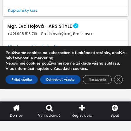
Kapitánsky kurz
Mgr. Eva Hojová - ARS STYLE
+421 905 516 719
Bratislavský kraj, Bratislava
Výroba a požičovňa kostýmov
Používame cookies na zabezpečenie funkčnosti stránky, analýzu
návštevnosti a marketing.
Lady Mell
Nepovinné cookies používame iba na základe vášho súhlasu.
Viac informácií nájdete v Zásadách cookies.
+421 915 815 098
Banskobystrický kraj, Banská Bystrica
Close 
Prijať všetko
Odmietnuť všetko
Nastavenia
Požičovne šiat a kostímov
Domov
Vyhľadávač
Registrácia
Späť