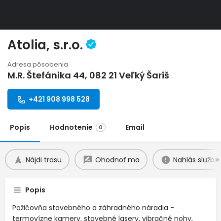
Atolia, s.r.o.
Adresa pôsobenia
M.R. Štefánika 44, 082 21 Veľký Šariš
+421 908 998 528
Popis
Hodnotenie
Email
0
Nájdi trasu
Ohodnoť ma
Nahlás službu
Popis
Požičovňa stavebného a záhradného náradia -
termovízne kamery, stavebné lasery, vibračné nohy,