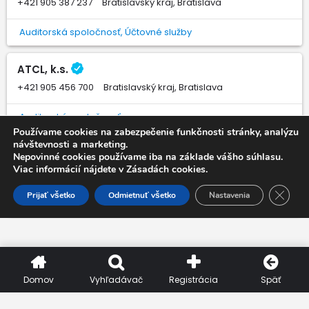
+421 905 387 237
Bratislavský kraj, Bratislava
Auditorská spoločnosť, Účtovné služby
ATCL, k.s.
+421 905 456 700
Bratislavský kraj, Bratislava
Auditorská spoločnosť
Používame cookies na zabezpečenie funkčnosti stránky, analýzu
návštevnosti a marketing.
ASUM s. r. o. - Účtovné služby
Nepovinné cookies používame iba na základe vášho súhlasu.
Viac informácií nájdete v Zásadách cookies.
+421 905 680 445
Košický kraj, Kalša
Close 
Prijať všetko
Odmietnuť všetko
Nastavenia
Vedenie účtovníctva
Domov
Vyhľadávač
Registrácia
Späť