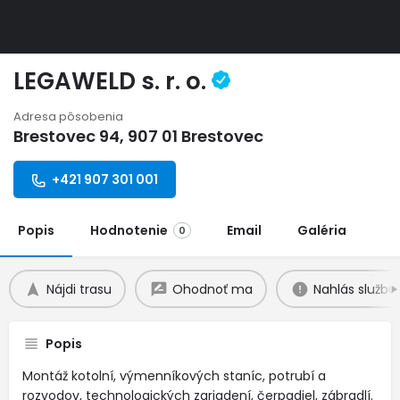
LEGAWELD s. r. o.
Adresa pôsobenia
Brestovec 94, 907 01 Brestovec
+421 907 301 001
Popis
Hodnotenie
Email
Galéria
0
Nájdi trasu
Ohodnoť ma
Nahlás službu
Popis
Montáž kotolní, výmenníkových staníc, potrubí a
rozvodov, technologických zariadení, čerpadiel, zábradlí.