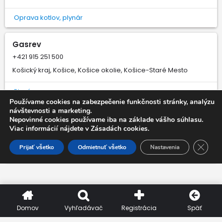
Oprava kotlov, plynár
Gasrev
+421 915 251 500
Košický kraj, Košice, Košice okolie, Košice-Staré Mesto
Plynár
Používame cookies na zabezpečenie funkčnosti stránky, analýzu
návštevnosti a marketing.
plynári.sk
Nepovinné cookies používame iba na základe vášho súhlasu.
Viac informácií nájdete v Zásadách cookies.
+421 940 409 409
Nitriansky kraj, Nitra
Close 
Prijať všetko
Odmietnuť všetko
Nastavenia
Plynár
Domov
Vyhľadávač
Registrácia
Späť