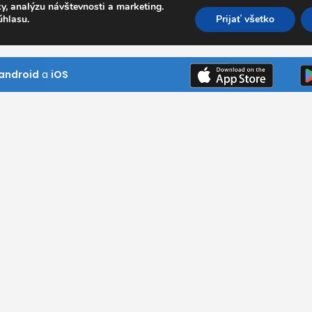
y, analýzu návštevnosti a marketing.
úhlasu.
Prijať všetko
android
a
iOS
Kde pôsobíme
Bratislavský kraj
Trnavský kraj
ním návštevník
Trenčiansky kraj
ni si naše
Nitriansky kraj
 našim službám
Žilinský kraj
Banskobystrický kraj
Prešovský kraj
Košický kraj