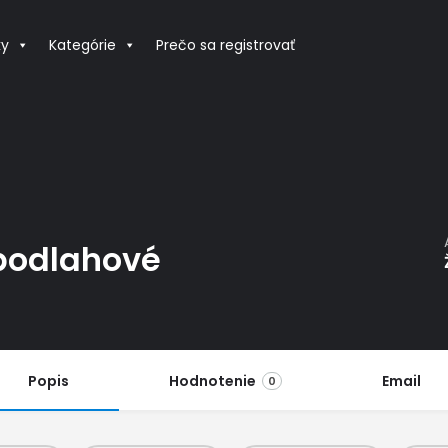
ky
Kategórie
Prečo sa registrovať
-
,podlahové
Popis
Hodnotenie
Email
0