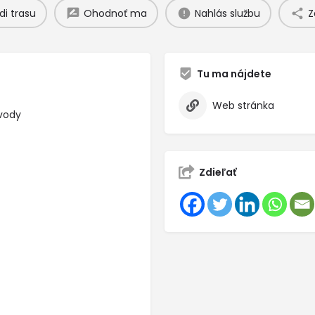
di trasu
Ohodnoť ma
Nahlás službu
Z
Tu ma nájdete
Web stránka
 vody
Zdieľať