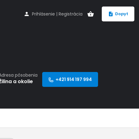
Prihlásenie
|
Registrácia
Dopyt
Adresa pôsobenia
+421 914 197 994
Žilina a okolie