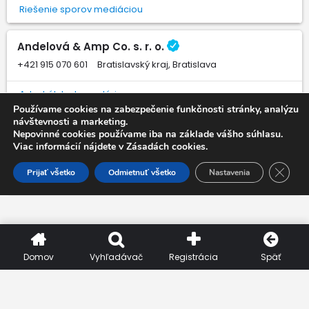
Riešenie sporov mediáciou
Andelová & Amp Co. s. r. o.
+421 915 070 601
Bratislavský kraj, Bratislava
Advokátska kancelária
Používame cookies na zabezpečenie funkčnosti stránky, analýzu
návštevnosti a marketing.
Allrisk Slovakia s. r. o.
Nepovinné cookies používame iba na základe vášho súhlasu.
Viac informácií nájdete v Zásadách cookies.
+421 948 119 990
Bratislavský kraj, Bratislava
Close 
Prijať všetko
Odmietnuť všetko
Nastavenia
Sprostredkovanie poistenia, Sprostredkovanie právnej ochrany
Domov
Vyhľadávač
Registrácia
Späť