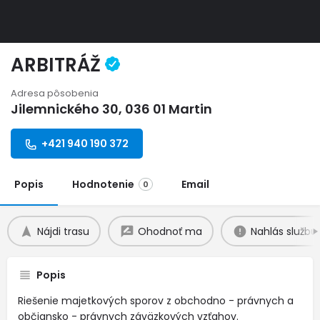
ARBITRÁŽ
Adresa pôsobenia
Jilemnického 30, 036 01 Martin
+421 940 190 372
Popis
Hodnotenie
Email
0
Nájdi trasu
Ohodnoť ma
Nahlás službu
Popis
Riešenie majetkových sporov z obchodno - právnych a
občiansko - právnych záväzkových vzťahov.