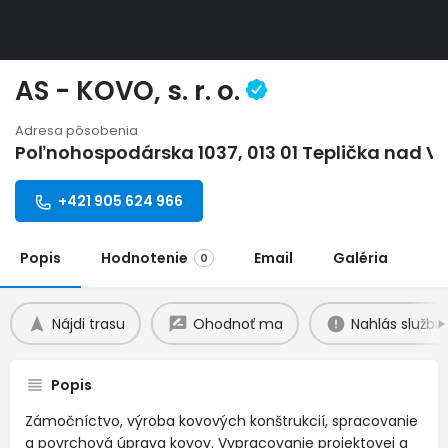
AS - KOVO, s. r. o.
Adresa pôsobenia
Poľnohospodárska 1037, 013 01 Teplička nad 
+421 905 624 966
Popis
Hodnotenie
Email
Galéria
0
Nájdi trasu
Ohodnoť ma
Nahlás službu
Popis
Zámočníctvo, výroba kovových konštrukcií, spracovanie
a povrchová úprava kovov. Vypracovanie projektovej a