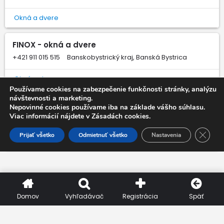
Okná a dvere
FINOX - okná a dvere
+421 911 015 515
Banskobystrický kraj, Banská Bystrica
Okná a dvere
Používame cookies na zabezpečenie funkčnosti stránky, analýzu
návštevnosti a marketing.
ALL MONT - okná a dvere
Nepovinné cookies používame iba na základe vášho súhlasu.
Viac informácií nájdete v Zásadách cookies.
+421 915 658 977
Nitriansky kraj, Nitra
Close 
Prijať všetko
Odmietnuť všetko
Nastavenia
Okná a dvere
Domov
Vyhľadávač
Registrácia
Späť