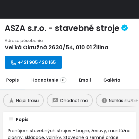
ASZA s.r.o. - stavebné stroje
Adresa pôsobenia
Veľká Okružná 2630/54, 010 01 Žilina
+421 905 420 165
Popis
Hodnotenie
Email
Galéria
0
Nájdi trasu
Ohodnoť ma
Nahlás službu
Popis
Prenájom stavebných strojov - bagre, žeriavy, montážne
plošiny, sklápače, valníky. Stavebné a zemné práce.