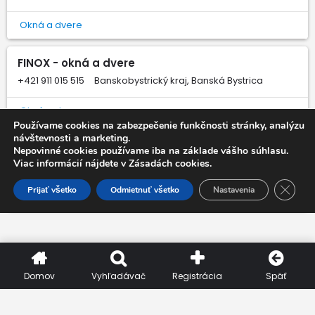
Okná a dvere
FINOX - okná a dvere
+421 911 015 515
Banskobystrický kraj, Banská Bystrica
Okná a dvere
Používame cookies na zabezpečenie funkčnosti stránky, analýzu
návštevnosti a marketing.
ALL MONT - okná a dvere
Nepovinné cookies používame iba na základe vášho súhlasu.
Viac informácií nájdete v Zásadách cookies.
+421 915 658 977
Nitriansky kraj, Nitra
Close 
Prijať všetko
Odmietnuť všetko
Nastavenia
Okná a dvere
Domov
Vyhľadávač
Registrácia
Späť