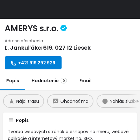
AMERYS s.r.o.
Adresa pôsobenia
Ľ. Jankuľáka 619, 027 12 Liesek
+421 919 292 929
Popis
Hodnotenie
Email
0
Nájdi trasu
Ohodnoť ma
Nahlás službu
Popis
Tvorba webových stránok a eshopov na mieru, webové
aplikácie a internetový marketing, SEO.